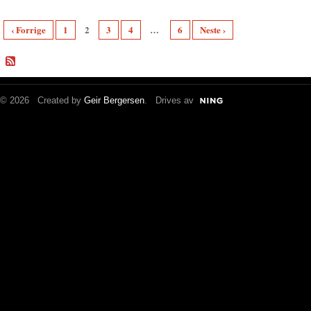
‹ Forrige
1
2
3
4
…
6
Neste ›
© 2026 Created by
Geir Bergersen
. Drives av