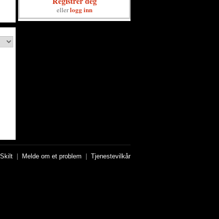
Registrer deg
logg inn
eller
Skilt
|
Melde om et problem
|
Tjenestevilkår