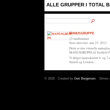
ALLE GRUPPER I TOTAL 
MANUSGRUPPE
13 medlemmer
Siste aktivitet: mai 23, 2012
Dette er den virtuelle møteplas
MANUSGRUPPA til Vestfold F
Vi følger manuskurset 6. og 7.
Surrell og London…
© 2026 Created by
Geir Bergersen
. Drives 