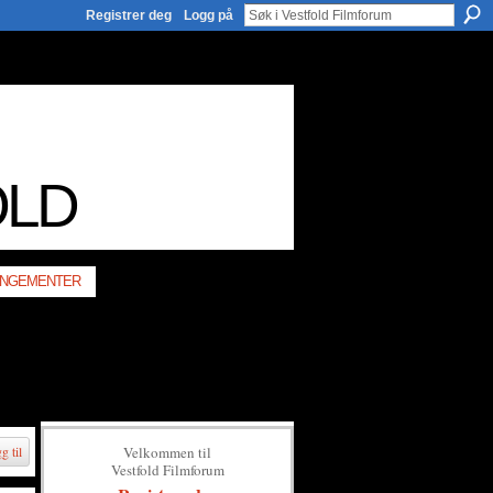
Registrer deg
Logg på
OLD
NGEMENTER
Velkommen til
g til
Vestfold Filmforum