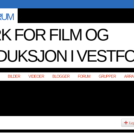
RUM
K FOR FILM OG
DUKSJON I VESTF
BILDER
VIDEOER
BLOGGER
FORUM
GRUPPER
ARRA
Leg