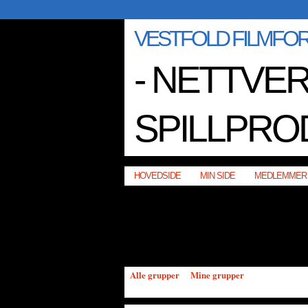
VESTFOLD FILMFO
- NETTVER
SPILLPRO
HOVEDSIDE
MIN SIDE
MEDLEMMER
Alle grupper
Mine grupper