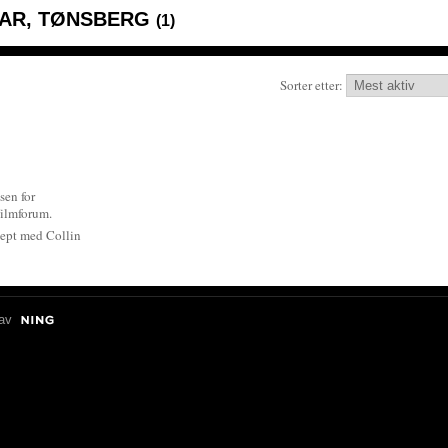
BAR, TØNSBERG
(1)
Sorter etter:
sen for
ilmforum.
sept med Collin
av