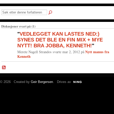
Diskusjoner svart på (1)
"
VEDLEGGET KAN LASTES NED:)
SYNES DET BLE EN FIN MIX + MYE
NYTT! BRA JOBBA, KENNETH!
"
Nytt manus fra
Merete Nagell Strandos svarte mar 2, 2012 på
Kenneth
© 2026 Created by
Geir Bergersen
. Drives av